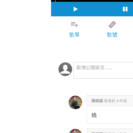
歌單
歌號
陳錦源
發表於
4 年前
燒