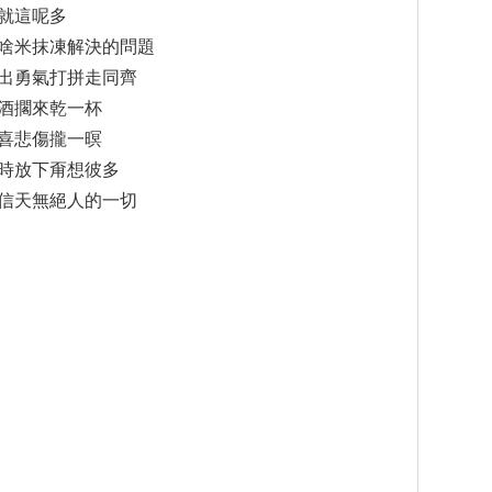
就這呢多
啥米抹凍解決的問題
出勇氣打拼走同齊
酒擱來乾一杯
喜悲傷攏一暝
時放下甭想彼多
信天無絕人的一切