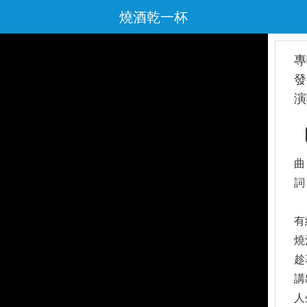
燒酒乾一杯
專
發
演
曲
詞
有
燒
趁
講
人