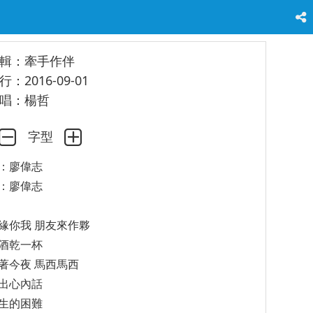
輯：牽手作伴
行：2016-09-01
唱：楊哲
字型
：廖偉志
：廖偉志
緣你我 朋友來作夥
酒乾一杯
著今夜 馬西馬西
出心內話
生的困難