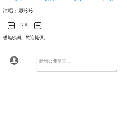
演唱：廖玲玲
字型
暫無歌詞。歡迎提供。