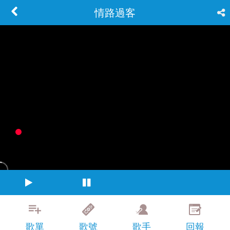
情路過客
歌單
歌號
歌手
回報