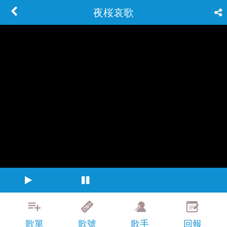
夜桜哀歌
歌單
歌號
歌手
回報