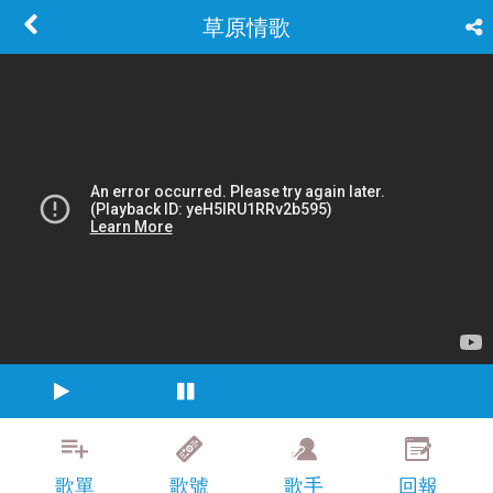
草原情歌
歌單
歌號
歌手
回報