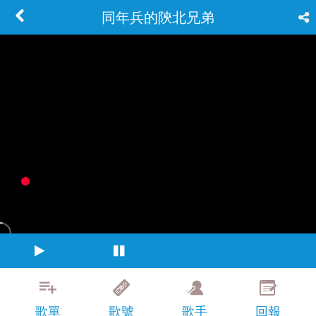
同年兵的陝北兄弟
歌單
歌號
歌手
回報