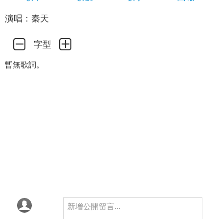
演唱：秦天
字型
暫無歌詞。