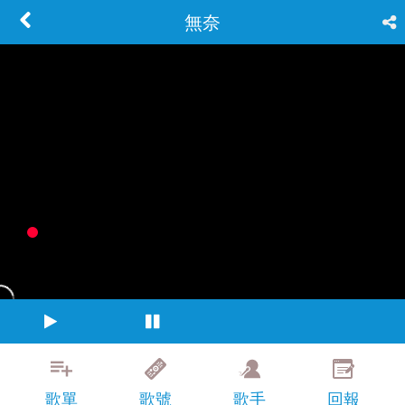
無奈
歌單
歌號
歌手
回報