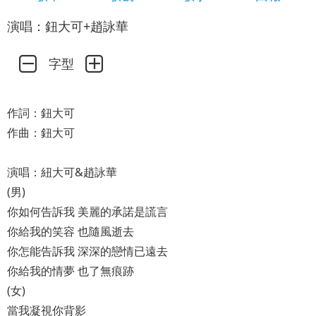
演唱：鈕大可+趙詠華
字型
作詞：鈕大可
作曲：鈕大可
演唱：紐大可&趙詠華
(男)
你如何告訴我 美麗的承諾是謊言
你給我的笑容 也隨風逝去
你怎能告訴我 深深的戀情已遠去
你給我的情夢 也了無痕跡
(女)
當我凝視你背影