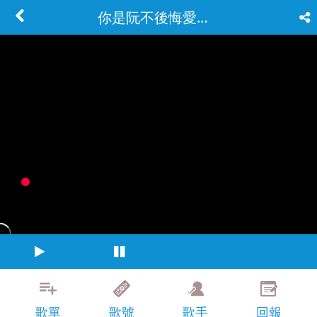
你是阮不後悔愛的人
歌單
歌號
歌手
回報