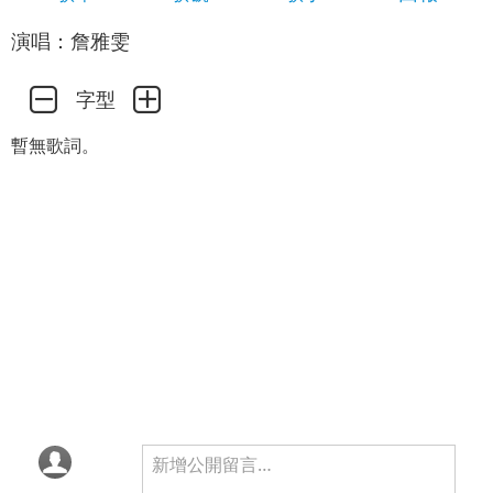
演唱：詹雅雯
字型
暫無歌詞。