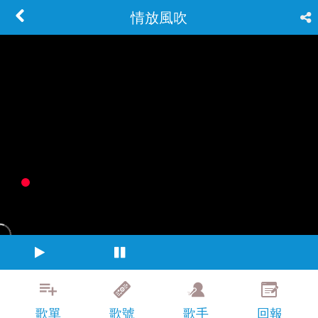
情放風吹
歌單
歌號
歌手
回報