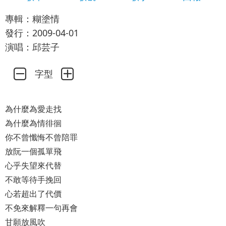
專輯：糊塗情
發行：2009-04-01
演唱：邱芸子
字型
為什麼為愛走找
為什麼為情徘徊
你不曾懺悔不曾陪罪
放阮一個孤單飛
心乎失望來代替
不敢等待手挽回
心若超出了代價
不免來解釋一句再會
甘願放風吹