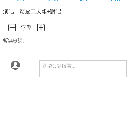
演唱：豬皮二人組+對唱
字型
暫無歌詞。