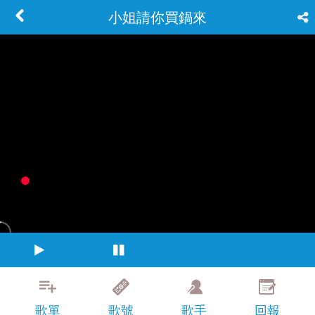
小姐請你買鍋來
歌單
歌號
歌手
回報