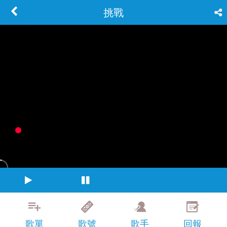
挑戰
歌單
歌號
歌手
回報