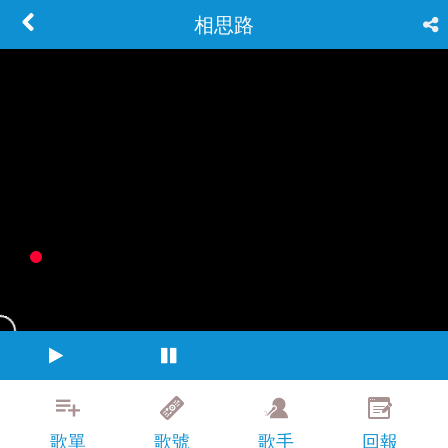
相思路
歌單
歌號
歌手
回報