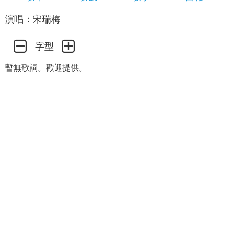
演唱：宋瑞梅
字型
暫無歌詞。歡迎提供。