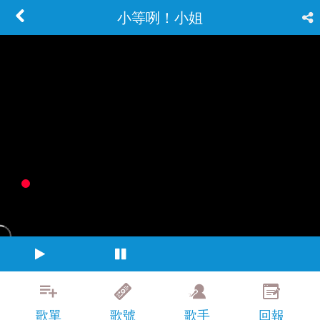
小等咧！小姐
歌單
歌號
歌手
回報