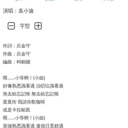
演唱：袁小迪
字型
作詞：呂金守
作曲：呂金守
編曲：柯銅牆
喂……小等咧！(小姐)
好像熟悉識看過 治叨位識看過
煞去給忘記唉 無去給忘記唉
逛逛街 我請你飲咖啡
或是卡拉歐凱
喂……小等咧！(小姐)
當做熟悉識看過 逢假日覓錯過