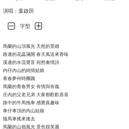
演唱：葉啟田
字型
馬蘭的山頂風光 天然的景緻
路邊的花蕊滿開 春天風送來香味
溪邊的水流聲音 宛然奏情詩
內仔內山的純情姑娘
青春夢何時團圓
馬蘭的青春男女 有情與有義
庄內的父老兄弟 大家都歡歡喜喜
路中的牛馬拖車 感覺真趣味
車仔車頂的內山姑娘
隨馬車搖來搖去
馬蘭的山嶺風光 景色很美麗