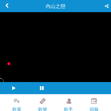
內山之戀
歌單
歌號
歌手
回報