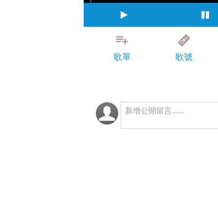
歌單
歌號