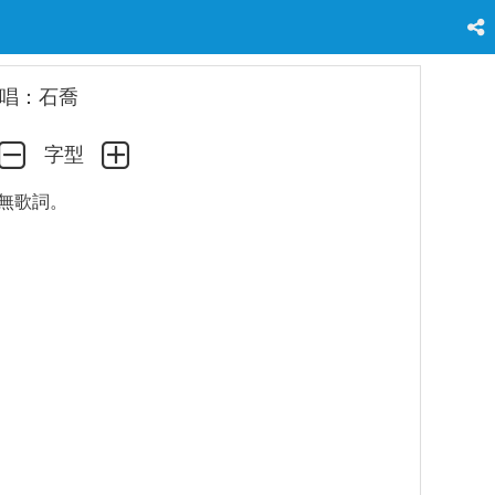
唱：石喬
字型
無歌詞。