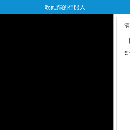
吹雞歸的行船人
演
暫