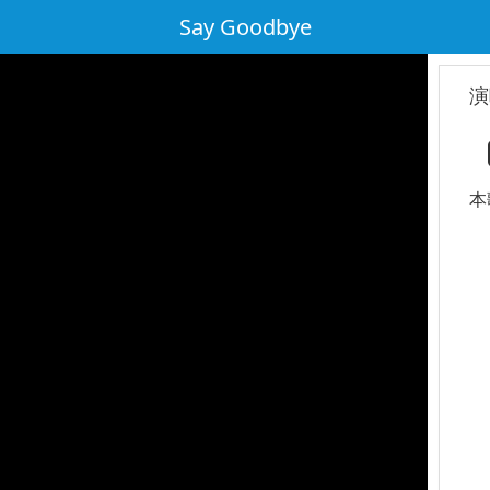
Say Goodbye
演
本