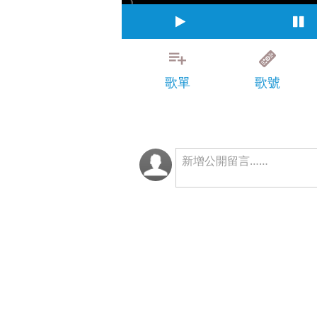
歌單
歌號