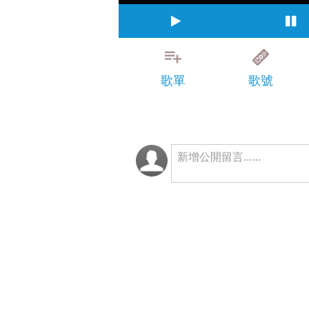
歌單
歌號