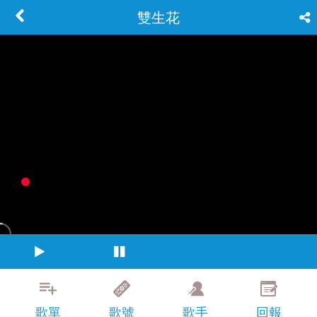
雙生花
歌單
歌號
歌手
回報