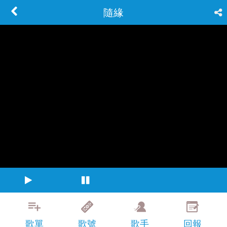
隨緣
歌單
歌號
歌手
回報