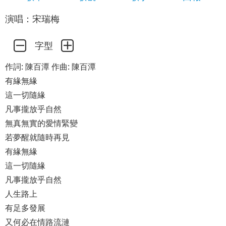
演唱：宋瑞梅
字型
作詞: 陳百潭 作曲: 陳百潭
有緣無緣
這一切隨緣
凡事攏放乎自然
無真無實的愛情緊變
若夢醒就隨時再見
有緣無緣
這一切隨緣
凡事攏放乎自然
人生路上
有足多發展
又何必在情路流漣