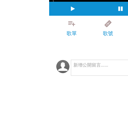
歌單
歌號