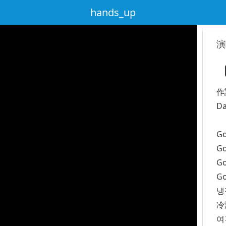
hands_up
演
作
Da
Go
Go
Go
Go
냉
冷
여긴