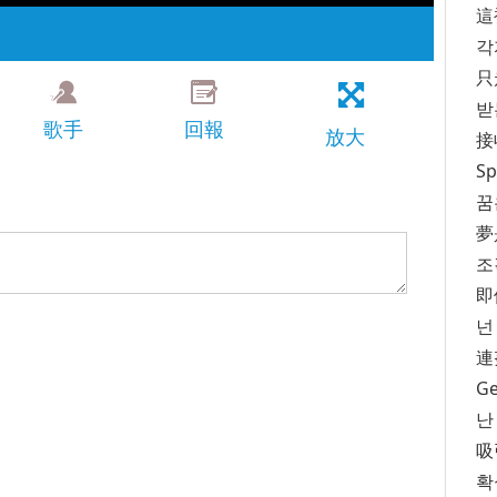
這裡
각
只
받는
歌手
回報
放大
接
Sp
꿈은
夢是
조
即
넌
連
Ge
난
吸
확