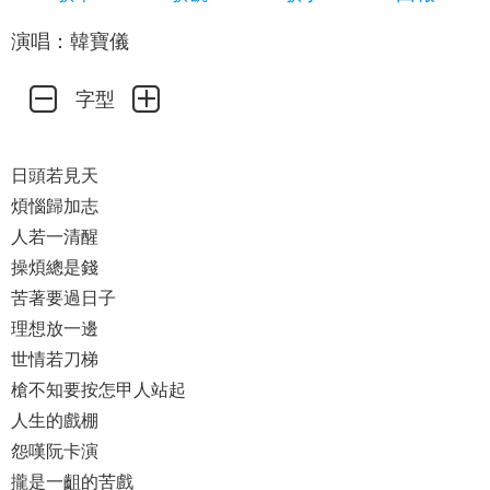
演唱：韓寶儀
字型
日頭若見天
煩惱歸加志
人若一清醒
操煩總是錢
苦著要過日子
理想放一邊
世情若刀梯
槍不知要按怎甲人站起
人生的戲棚
怨嘆阮卡演
攏是一齟的苦戲