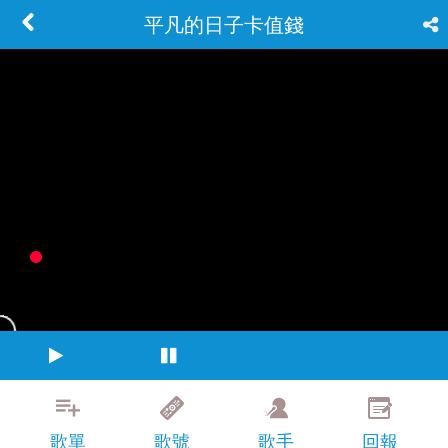
平凡的日子卡值錢
歌單
歌號
歌手
回報