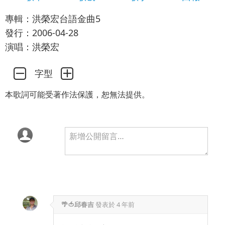
專輯：洪榮宏台語金曲5
發行：2006-04-28
演唱：洪榮宏
字型
本歌詞可能受著作法保護，恕無法提供。
🌴🍅邱春吉
發表於
4 年前