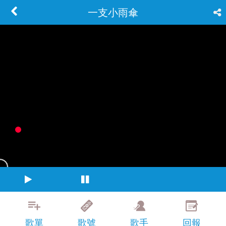
一支小雨傘
歌單
歌號
歌手
回報