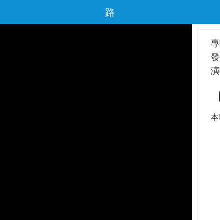
路
專
發
演
本