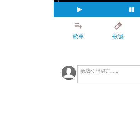
歌單
歌號