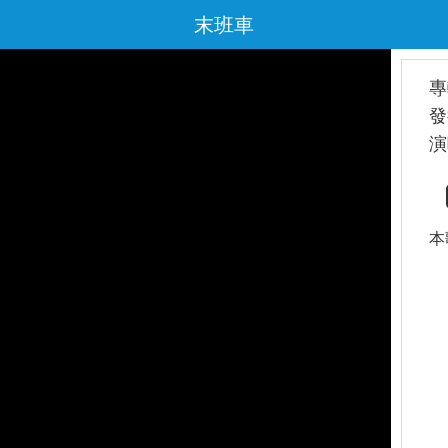
末班車
專
發
演
本