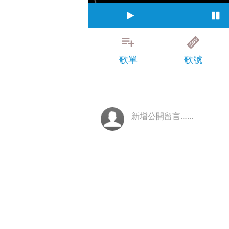
歌單
歌號