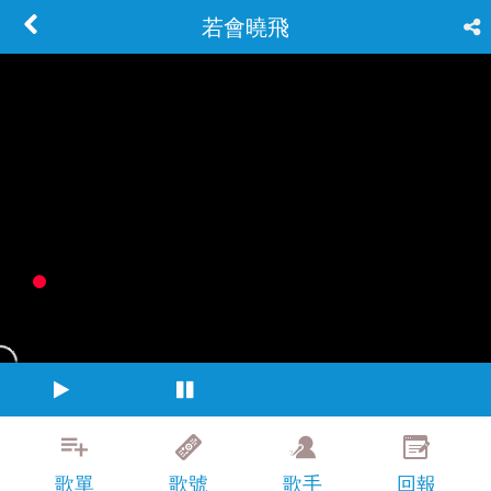
若會曉飛
歌單
歌號
歌手
回報