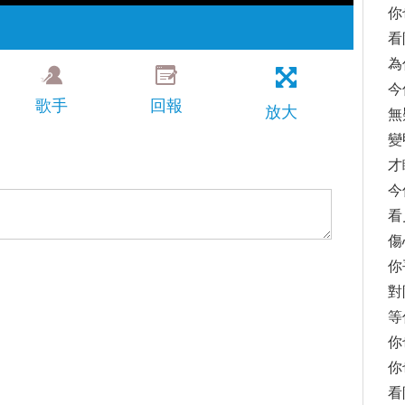
你
看
為
今
歌手
回報
放大
無
變
才
今
看
傷
你
對
等
你
你
看