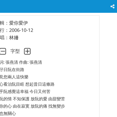
輯：愛你愛伊
行：2006-10-12
唱：林姍
字型
詞: 張燕清 作曲: 張燕清
仔日阮在街路
見您兩人這快樂
心看治阮目眶 想起昔日這條路
乎阮感覺這幸福 今日又何苦
阮的情 不知保護 放阮的愛 由甜變苦
你的心 由在寂寞 放阮的痛 找無變步
也無關心