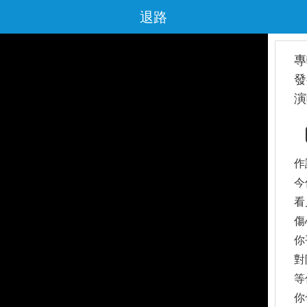
退路
專
發
演
作
今
看
傷
你
對
等
你