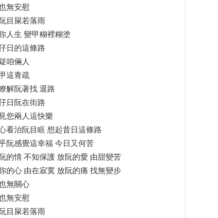
也無安慰
阮目屎若落雨
你人生 變甲糊裡糊塗
仔日的這條路
疑咱倆人
甲這青疏
瞭解阮著找 退路
仔日阮在街路
見您兩人這快樂
心看治阮目眶 想起昔日這條路
乎阮感覺這幸福 今日又何苦
阮的情 不知保護 放阮的愛 由甜變苦
你的心 由在寂寞 放阮的痛 找無變步
也無關心
也無安慰
阮目屎若落雨