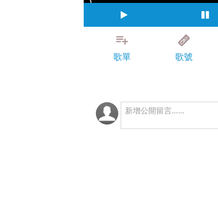
歌單
歌號