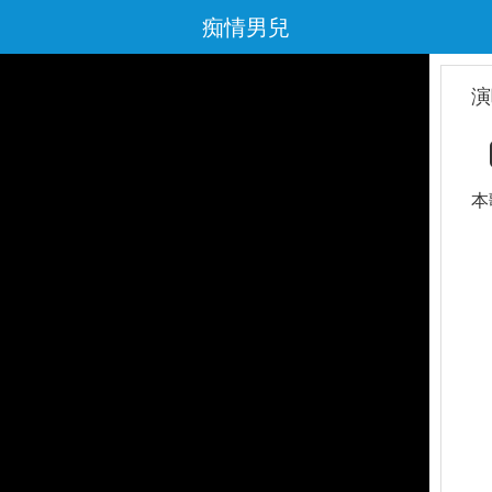
痴情男兒
演
本