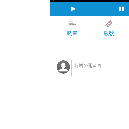
歌單
歌號