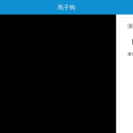
馬子狗
演
本