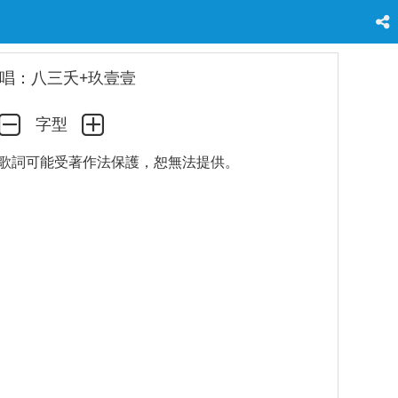
唱：八三夭+玖壹壹
字型
歌詞可能受著作法保護，恕無法提供。