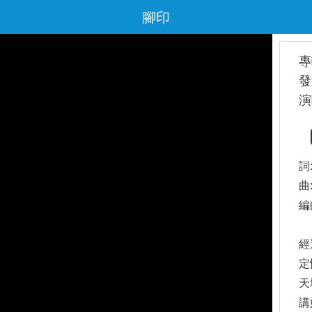
腳印
專
發
演
詞
曲
編
經
定
天
講