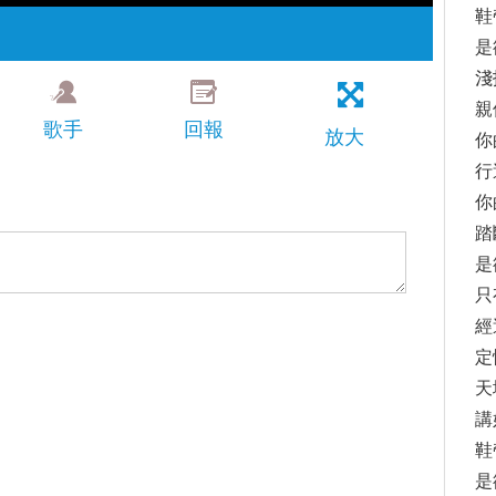
鞋
是
淺
親
歌手
回報
放大
你
行
你
踏
是
只
經
定
天
講
鞋
是