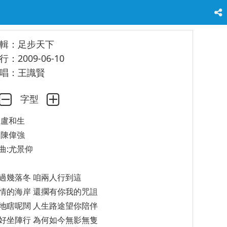
輯：足步天下
行：2009-06-10
唱：王識賢
字型
:盧和生
:陳偉強
曲:尤景仰
過幾落冬 咱兩人行到這
情的海岸 還擱有你我的咒詛
地瞎呢闊 人生路途望你陪伴
好坐陣行 為何如今無影無隻