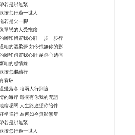
帶若是綁無緊
欲按怎行過一世人
拖若是欠一腳
像單戀的人受拖磨
的腳印留置我心肝 一步一步行
過咱的溫柔夢 如今找無你的影
的腳印踏置我心肝 越踏心越痛
斷咱的感情線
欲按怎繼續行
有看破
過幾落冬 咱兩人行到這
情的海岸 還擱有你我的咒詛
地瞎呢闊 人生路途望你陪伴
好坐陣行 為何如今無影無隻
帶若是綁無緊
欲按怎行過一世人