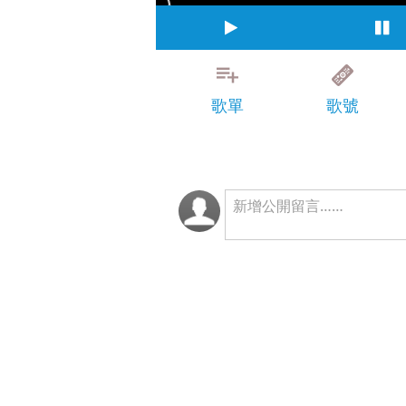
歌單
歌號