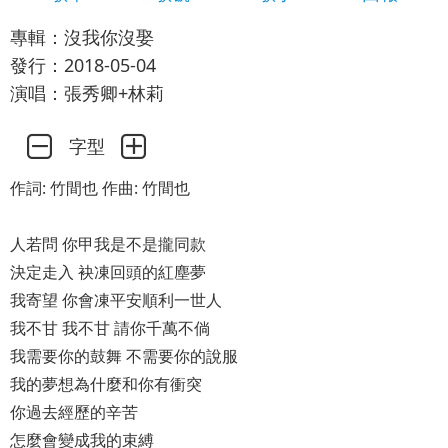
專輯：沒我你沒娶
發行：2018-05-04
演唱：張秀卿+林莉
字型
作詞: 竹間也 作曲: 竹間也
人若問 你甲我是不是攏同款
決定走入 袂凍回頭的紅塵夢
我寄望 你會凍平安順利一世人
我不甘 我不甘 請你千萬不倘
我需要你的鼓舞 不需要你的說服
我的夢想為什麼和你有衝突
你過去經歷的辛苦
怎麼會變成我的束縛