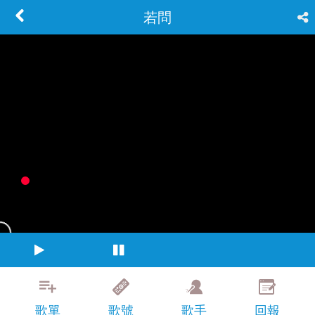
若問
歌單
歌號
歌手
回報