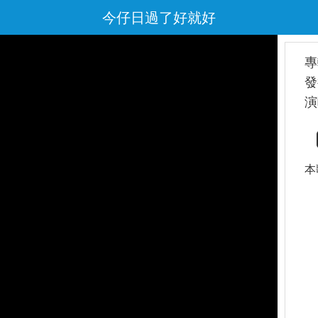
今仔日過了好就好
專
發
演
本