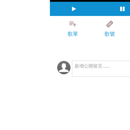
歌單
歌號