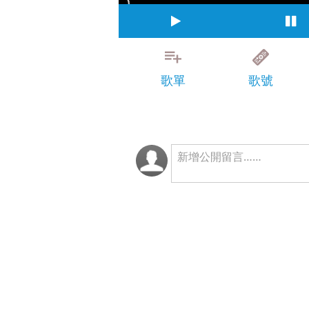
歌單
歌號