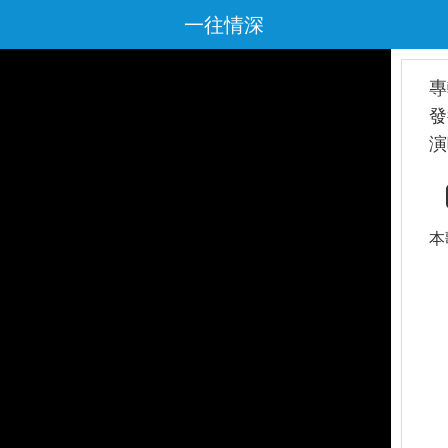
一往情深
專
發
演
本