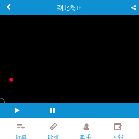
到此為止
歌單
歌號
歌手
回報