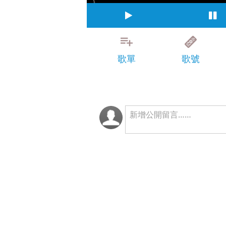
歌單
歌號