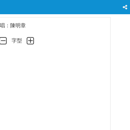
唱：陳明章
字型