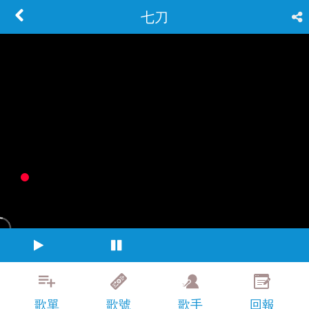
七刀
歌單
歌號
歌手
回報