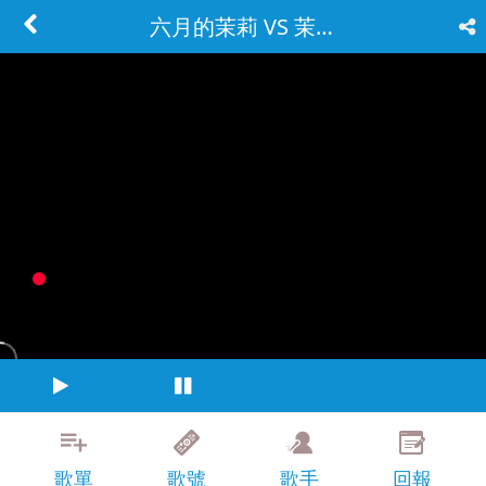
六月的茉莉 VS 茉莉花
歌單
歌號
歌手
回報