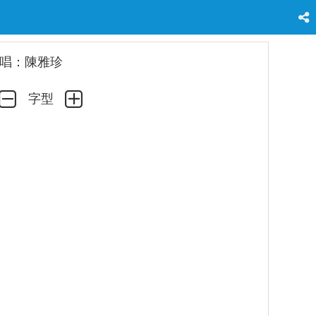
唱：陳雅珍
字型