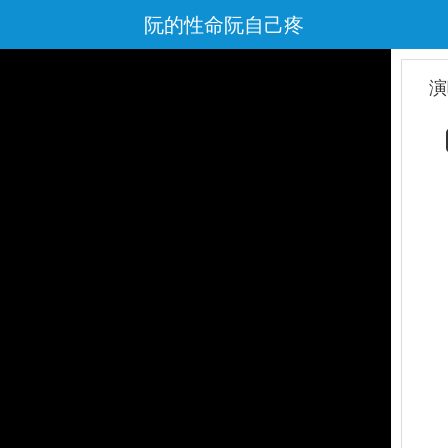
阮的性命阮自己疼
演