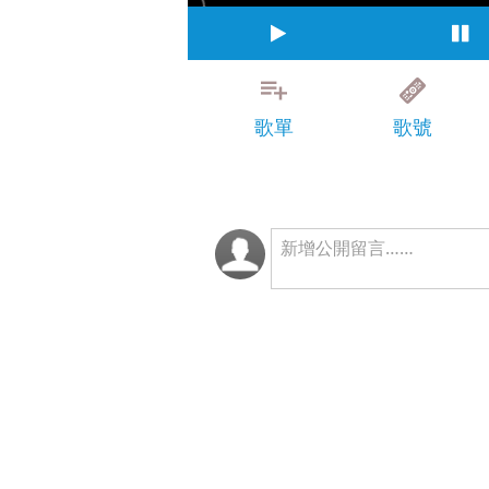
歌單
歌號