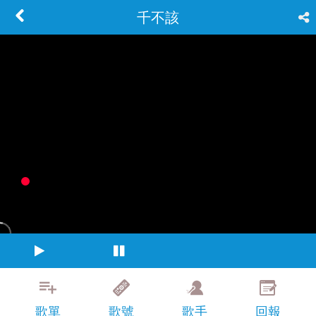
千不該
歌單
歌號
歌手
回報