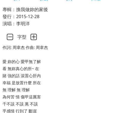
專輯：換我做妳的家後
發行：2015-12-28
演唱：李明洋
字型
作詞: 周韋杰 作曲: 周韋杰
愛 妳的心 愛甲無了解
看 無妳真心的所~ 在
賭 強的話 滾置心肝內
幸福 是放置什麼 所在
無 理解 無 理解
為何苦 情 傷甲這厲害
千不該 不該 萬 不該
乎感情 行到了 斷崖