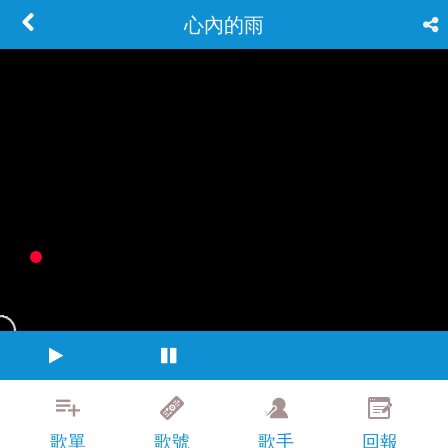
心內的雨
歌單
歌號
歌手
回報