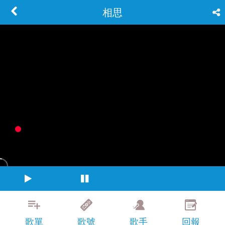
相思
歌單
歌號
歌手
回報