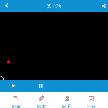
真心話
歌單
歌號
歌手
回報