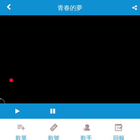
青春的夢
歌單
歌號
歌手
回報