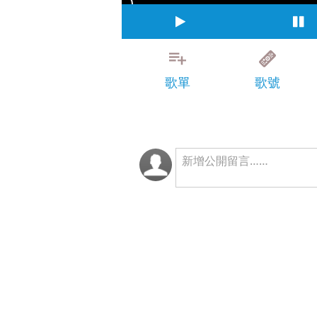
歌單
歌號