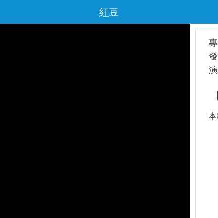
紅豆
專
發
演
本