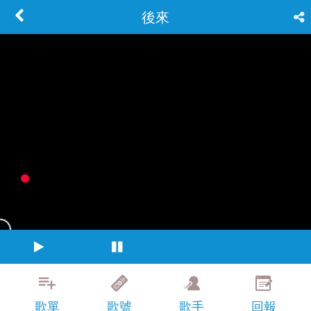
後來
歌單
歌號
歌手
回報