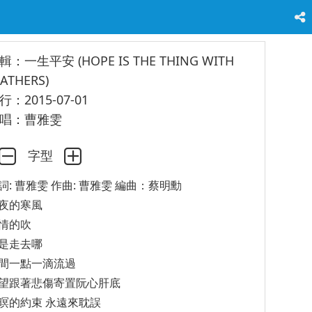
輯：一生平安 (HOPE IS THE THING WITH
EATHERS)
行：2015-07-01
唱：曹雅雯
字型
詞: 曹雅雯 作曲: 曹雅雯 編曲：蔡明勳
夜的寒風
情的吹
是走去哪
間一點一滴流過
望跟著悲傷寄置阮心肝底
暝的約束 永遠來耽誤