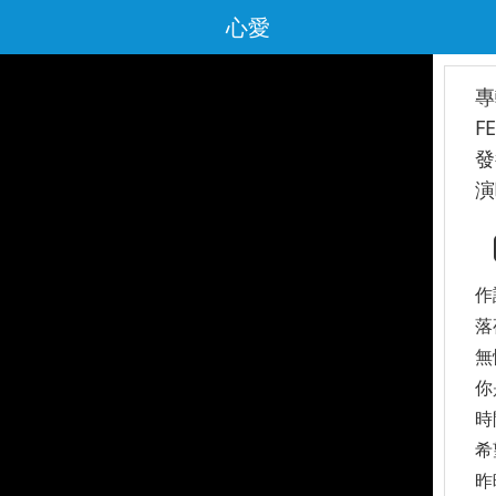
心愛
專
F
發
演
作
落
無
你
時
希
昨