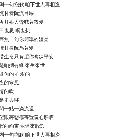
剩一句抱歉 咱下世人再相逢
嘸甘看阮流目屎
著月娘大聲喊著親愛
日也思 暝也想
等無一句你簡單的溫柔
嘸甘看阮為著愛
惜生命只有望你會凍平安
是咱擱有緣 來生來世
做你的 心愛的
夜的寒風
情的吹
是走去哪
間一點一滴流過
望跟著悲傷寄置阮心肝底
暝的約束 永遠來耽誤
剩一句抱歉 咱下世人再相逢