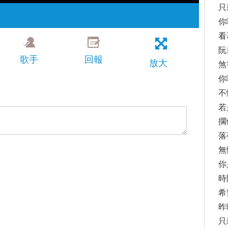
只
你
看
阮
歌手
回報
放大
煞
你
不
若
擱
落
無
你
時
希
昨
只