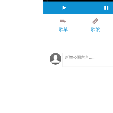
歌單
歌號