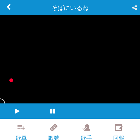
そばにいるね
歌單
歌號
歌手
回報