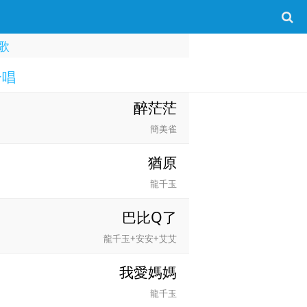
歌
合唱
醉茫茫
簡美雀
猶原
龍千玉
巴比Q了
龍千玉+安安+艾艾
我愛媽媽
龍千玉