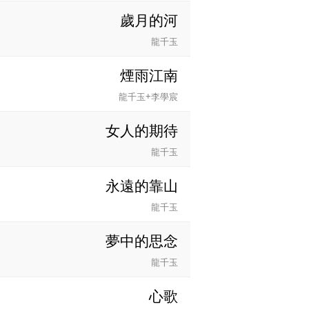
歲月的河
龍千玉
煙雨江南
龍千玉+李學宸
女人的期待
龍千玉
永遠的靠山
龍千玉
夢中的思念
龍千玉
心歌