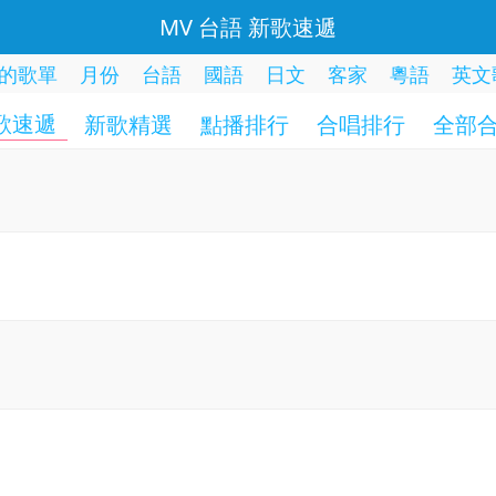
MV 台語 新歌速遞
的歌單
月份
台語
國語
日文
客家
粵語
英文
歌速遞
新歌精選
點播排行
合唱排行
全部