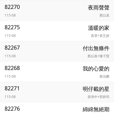
82270
夜雨聲聲
115-08
蔡以真
82275
溫暖的家
115-08
貴霏+黃芷妍
82267
付出無條件
115-08
蔡以真+陳子賢
82268
我的心愛的
115-08
蔡佳麟
82271
明仔載的星
115-08
曾瑋中+郭婷筠
82276
綿綿無絕期