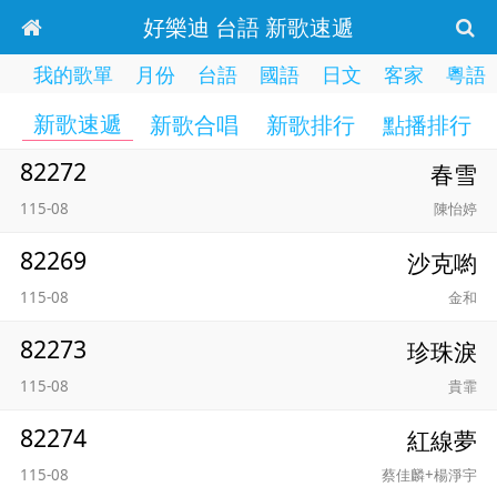
好樂迪 台語 新歌速遞
我的歌單
月份
台語
國語
日文
客家
粵語
新歌速遞
新歌合唱
新歌排行
點播排行
82272
春雪
115-08
陳怡婷
82269
沙克喲
115-08
金和
82273
珍珠淚
115-08
貴霏
82274
紅線夢
115-08
蔡佳麟+楊淨宇