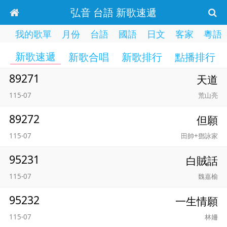
弘音 台語 新歌速遞
我的歌單
月份
台語
國語
日文
客家
粵語
新歌速遞
新歌合唱
新歌排行
點播排行
89271
天道
115-07
荒山亮
89272
但願
115-07
田帥+鄧詠家
95231
白賊話
115-07
魏嘉榆
95232
一生情願
115-07
林姍