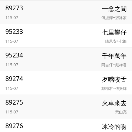
89273
一念之間
115-07
傅振輝+鄧詠家
95233
七里響仔
115-07
陳思安+七郎
95234
千年萬年
115-07
阿吉仔+戴梅君
89274
歹嘴咬舌
115-07
戴梅君+傅振輝
89275
火車來去
115-07
荒山亮
89276
冰冷的吻