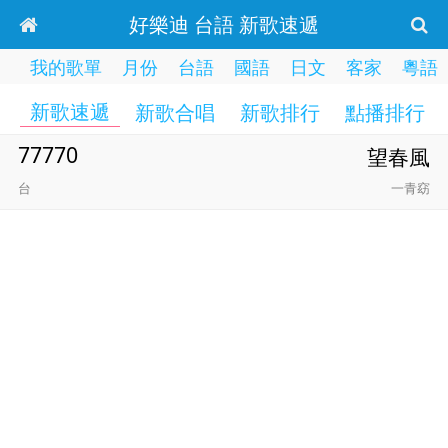
好樂迪 台語 新歌速遞
我的歌單
月份
台語
國語
日文
客家
粵語
新歌速遞
新歌合唱
新歌排行
點播排行
77770
望春風
台
一青窈