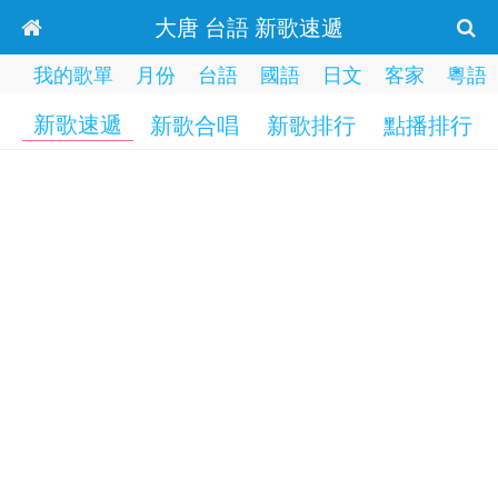
大唐 台語 新歌速遞
我的歌單
月份
台語
國語
日文
客家
粵語
新歌速遞
新歌合唱
新歌排行
點播排行